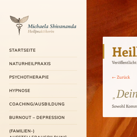
Michaela Shivananda
Hei
Menü
Heilpraktikerin
ZUM INHALT SPRINGEN
STARTSEITE
Veröffentlich
NATURHEILPRAXIS
← Zurück
PSYCHOTHERAPIE
HYPNOSE
COACHING/AUSBILDUNG
Sowohl Kommen
BURNOUT – DEPRESSION
(FAMILIEN-)